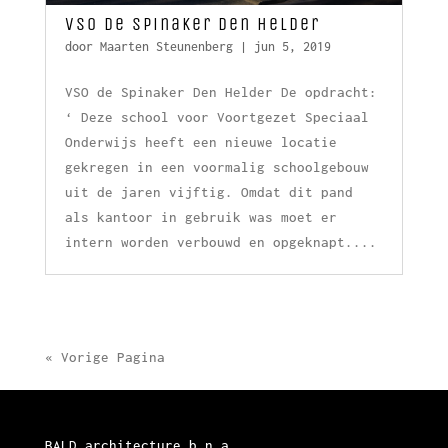
VSO de Spinaker Den Helder
door
Maarten Steunenberg
|
jun 5, 2019
VSO de Spinaker Den Helder De opdracht:
‘ Deze school voor Voortgezet Speciaal
Onderwijs heeft een nieuwe locatie
gekregen in een voormalig schoolgebouw
uit de jaren vijftig. Omdat dit pand
als kantoor in gebruik was moet er
intern worden verbouwd en opgeknapt....
« Vorige Pagina
BALD architecture b.n.a.