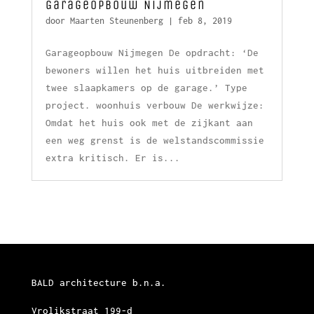
Garageopbouw Nijmegen
door
Maarten Steunenberg
|
feb 8, 2019
Garageopbouw Nijmegen De opdracht: ‘De
bewoners willen het huis uitbreiden met
twee slaapkamers op de garage.’ Type
project. woonhuis verbouw De werkwijze:
Omdat het huis ook met de zijkant aan
een weg grenst is de welstandscommissie
extra kritisch. Er is...
BALD architecture b.n.a.
Vrolikstraat 199-d