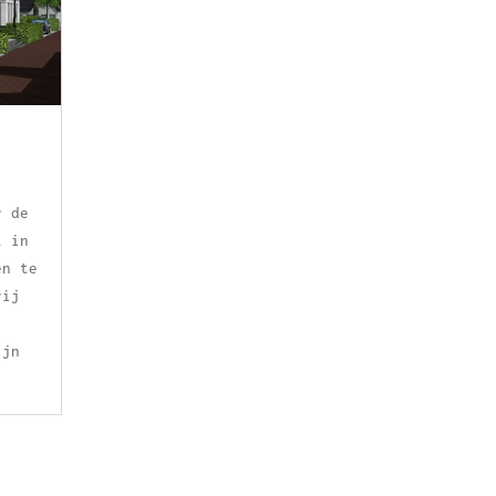
r de
l in
en te
rij
ijn