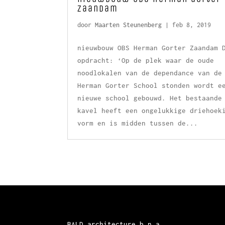
Zaandam
door
Maarten Steunenberg
|
feb 8, 2019
nieuwbouw OBS Herman Gorter Zaandam 
opdracht: ‘Op de plek waar de oude
noodlokalen van de dependance van de
Herman Gorter School stonden wordt e
nieuwe school gebouwd. Het bestaande
kavel heeft een ongelukkige driehoek
vorm en is midden tussen de...
BALD architecture b.n.a.