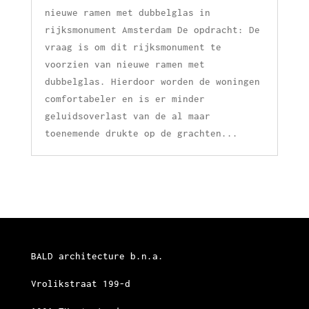
nieuwe ramen met dubbelglas in
rijksmonument Amsterdam De opdracht: De
vraag is om dit rijksmonument te
voorzien van nieuwe ramen met
dubbelglas. Hierdoor worden de woningen
comfortabeler en is er minder
geluidsoverlast van de al maar
toenemende drukte op de grachten...
BALD architecture b.n.a.
Vrolikstraat 199-d