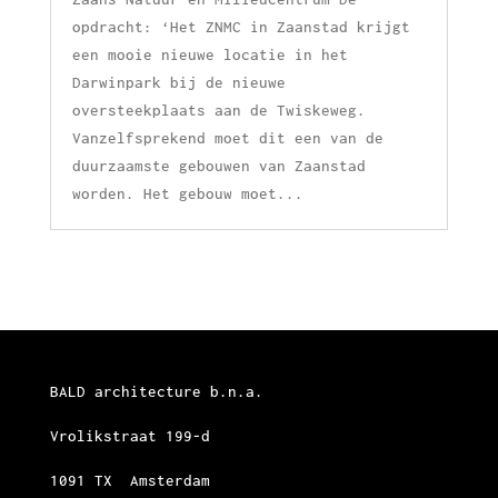
opdracht: ‘Het ZNMC in Zaanstad krijgt
een mooie nieuwe locatie in het
Darwinpark bij de nieuwe
oversteekplaats aan de Twiskeweg.
Vanzelfsprekend moet dit een van de
duurzaamste gebouwen van Zaanstad
worden. Het gebouw moet...
BALD architecture b.n.a.
Vrolikstraat 199-d
1091 TX Amsterdam