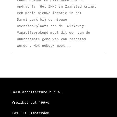
opdracht: ‘Het ZNMC in Zaanstad krijgt
een mooie nieuwe locatie in het
Darwinpark bij de nieuwe
oversteekplaats aan de Twiskeweg.
Vanzelfsprekend moet dit een van de
duurzaamste gebouwen van Zaanstad
worden. Het gebouw moet...
BALD architecture b.n.a.
Vrolikstraat 199-d
1091 TX Amsterdam