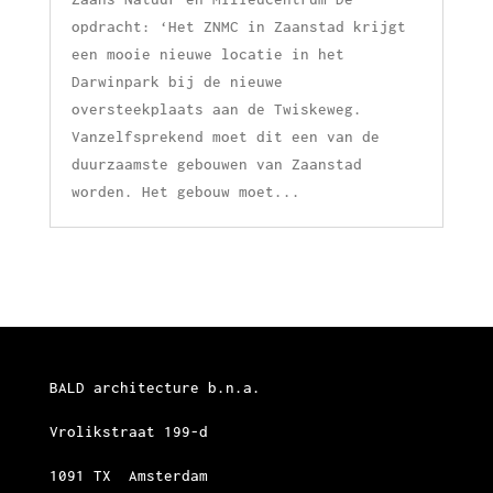
opdracht: ‘Het ZNMC in Zaanstad krijgt
een mooie nieuwe locatie in het
Darwinpark bij de nieuwe
oversteekplaats aan de Twiskeweg.
Vanzelfsprekend moet dit een van de
duurzaamste gebouwen van Zaanstad
worden. Het gebouw moet...
BALD architecture b.n.a.
Vrolikstraat 199-d
1091 TX Amsterdam