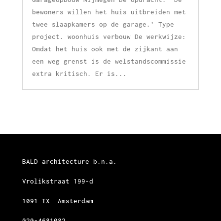
bewoners willen het huis uitbreiden met
twee slaapkamers op de garage.’ Type
project. woonhuis verbouw De werkwijze:
Omdat het huis ook met de zijkant aan
een weg grenst is de welstandscommissie
extra kritisch. Er is...
BALD architecture b.n.a.
Vrolikstraat 199-d
1091 TX Amsterdam
020-4681082