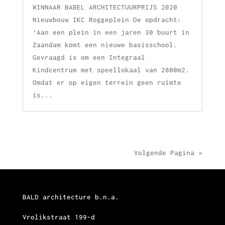
WINNAAR BABEL ARCHITECTUURPRIJS 2020
Nieuwbouw IKC Roggeplein De opdracht:
‘Aan een plein in een jaren 30 buurt in
Zaandam komt een nieuwe basisschool.
Gevraagd is om een Integraal
Kindcentrum met speellokaal van 2800m2.
Omdat er op eigen terrein geen ruimte
is...
Volgende Pagina »
BALD architecture b.n.a.
Vrolikstraat 199-d