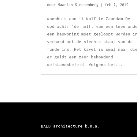
door
Maarten Steunenberg
|
feb 7, 2019
woonhuis aan ’t Kalf te Zaandam De
opdracht: ‘de helft van een twee ond
een kapwoning moet gesloopt worden i
verband met de slechte staat van de
fundering. Het kavel is smal maar di
er geldt een zeer behoudend
welstandsbeleid. Volgens het...
BALD architecture b.n.a.