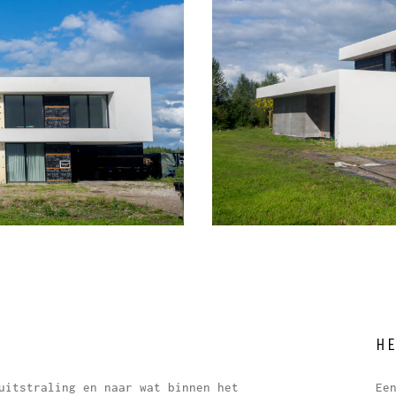
HE
uitstraling en naar wat binnen het
Ee