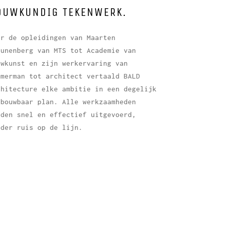
OUWKUNDIG TEKENWERK.
or de opleidingen van Maarten
eunenberg van MTS tot Academie van
uwkunst en zijn werkervaring van
mmerman tot architect vertaald BALD
chitecture elke ambitie in een degelijk
 bouwbaar plan. Alle werkzaamheden
rden snel en effectief uitgevoerd,
nder ruis op de lijn.