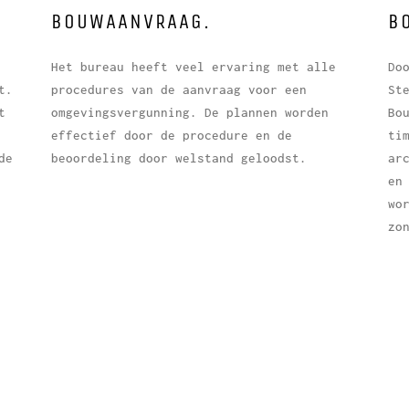
BOUWAANVRAAG.
B
Het bureau heeft veel ervaring met alle
Do
t.
procedures van de aanvraag voor een
St
t
omgevingsvergunning. De plannen worden
Bo
effectief door de procedure en de
ti
de
beoordeling door welstand geloodst.
ar
en
wo
zo